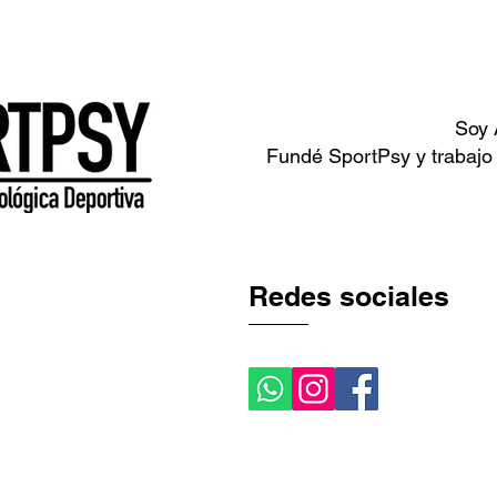
é es SportPsy?
¿Quién soy?
¿Qué trabajas conmig
Soy 
Fundé SportPsy y trabajo
Redes sociales