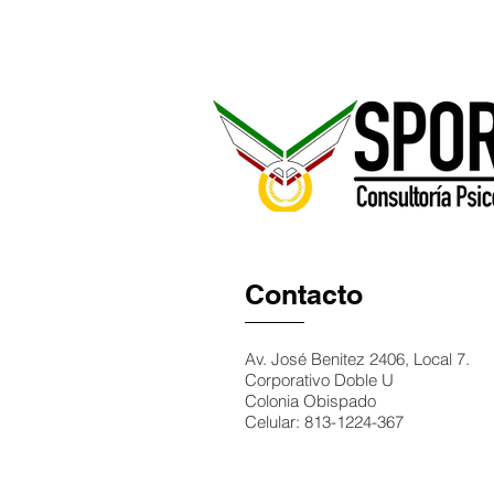
Inicio
¿Qu
Contacto
Av. José Benitez 2406, Local 7
.
Corporativo Doble U
Colonia Obispado
Celular: 813-1224-367