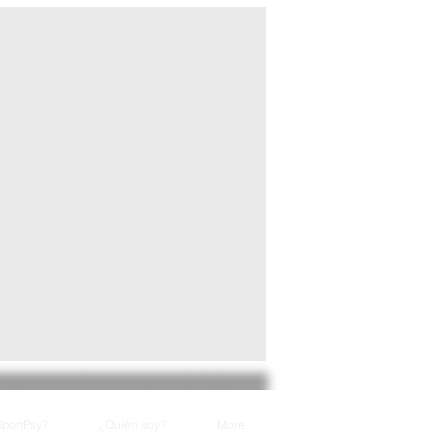
SportPsy?
¿Quién soy?
More