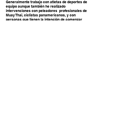
Generalmente trabajo con atletas de deportes de
equipo aunque también he realizado
intervenciones con peleadores profesionales de
Muay Thai, ciclistas panamericanos, y con
personas que tienen la intención de comenzar
una vida saludable en cuanto a la práctica
deportiva.
Si tienes alguna pregunta, no dudes en
contactarme por redes sociales, te las dejo aquí
abajo.
Whatsapp